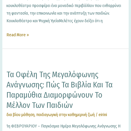
κουκλοθέατρο προσφέρει ένα μοναδικό περιβάλλον που ενθαρρύνει
Φαντασίας
τη φαντασία, την επικοινωνία και την ανάπτυξη των παιδιών.
και
Κουκλοθέατρο και Ψυχική ΥγείαΜελέτες έχουν δείξει ότι η
της
Μάθησης
Read More »
Τα
Οφέλη
Τα Οφέλη Της Μεγαλόφωνης
της
μεγαλόφωνης
Ανάγνωσης: Πώς Τα Βιβλία Και Τα
ανάγνωσης:
Παραμύθια Διαμορφώνουν Το
Πώς
Μέλλον Των Παιδιών
τα
Βιβλία
δια βίου μάθηση
,
παιδαγωγική στην καθημερινή ζωή
/
eirini
και
1η ΦΕΒΡΟΥΑΡΙΟΥ – Παγκόσμια Ημέρα Μεγαλόφωνης Ανάγνωσης Η
τα