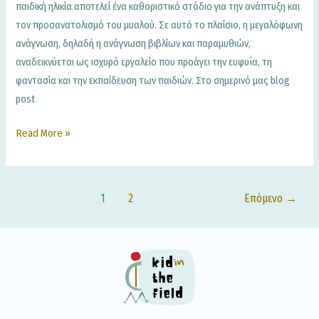
παιδική ηλικία αποτελεί ένα καθοριστικό στάδιο για την ανάπτυξη και
Παραμύθια
τον προσανατολισμό του μυαλού. Σε αυτό το πλαίσιο, η μεγαλόφωνη
διαμορφώνουν
ανάγνωση, δηλαδή η ανάγνωση βιβλίων και παραμυθιών,
το
αναδεικνύεται ως ισχυρό εργαλείο που προάγει την ευφυΐα, τη
μέλλον
φαντασία και την εκπαίδευση των παιδιών. Στο σημερινό μας blog
των
post
παιδιών
Read More »
1
2
Επόμενο
→