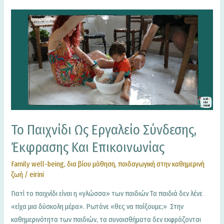
Το
παιχνίδι
ως
εργαλείο
σύνδεσης,
έκφρασης
και
επικοινωνίας
Το Παιχνίδι Ως Εργαλείο Σύνδεσης,
Έκφρασης Και Επικοινωνίας
Family well-being
,
δια βίου μάθηση
,
παιδαγωγική στην καθημερινή
ζωή
/
eirini
Γιατί το παιχνίδι είναι η «γλώσσα» των παιδιών Τα παιδιά δεν λένε
«είχα μια δύσκολη μέρα». Ρωτάνε «θες να παίξουμε;» Στην
καθημερινότητα των παιδιών, τα συναισθήματα δεν εκφράζονται