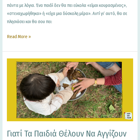
πάντα με λόγια. Ένα παιδί δεν θα πει εύκολα «είμαι κουρασμένος»,
«στεναχωρήθηκα» ή «είχα μια δύσκολη μέρα». Αντί γι’ αυτό, θα σε
πλησιάσει και θα σου πει:
Read More »
Γιατί
τα
παιδιά
θέλουν
να
αγγίζουν
τα
πάντα
Γιατί Τα Παιδιά Θέλουν Να Αγγίζουν