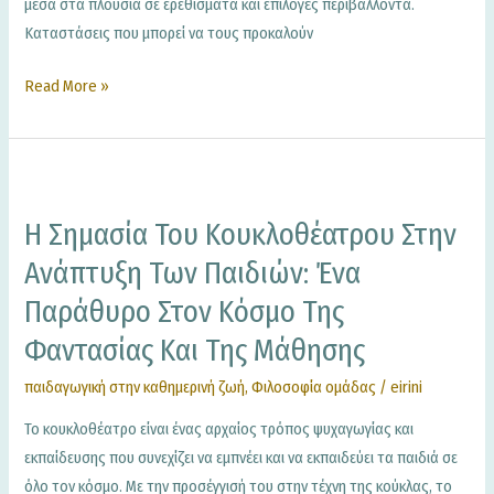
μέσα στα πλούσια σε ερεθίσματα και επιλογές περιβάλλοντα.
Καταστάσεις που μπορεί να τους προκαλούν
Read More »
Η Σημασία
του
Η Σημασία Του Κουκλοθέατρου Στην
Κουκλοθέατρου
στην
Ανάπτυξη Των Παιδιών: Ένα
Ανάπτυξη
Παράθυρο Στον Κόσμο Της
των
Φαντασίας Και Της Μάθησης
Παιδιών:
Ένα
παιδαγωγική στην καθημερινή ζωή
,
Φιλοσοφία ομάδας
/
eirini
Παράθυρο
Το κουκλοθέατρο είναι ένας αρχαίος τρόπος ψυχαγωγίας και
στον
εκπαίδευσης που συνεχίζει να εμπνέει και να εκπαιδεύει τα παιδιά σε
Κόσμο
όλο τον κόσμο. Με την προσέγγισή του στην τέχνη της κούκλας, το
της