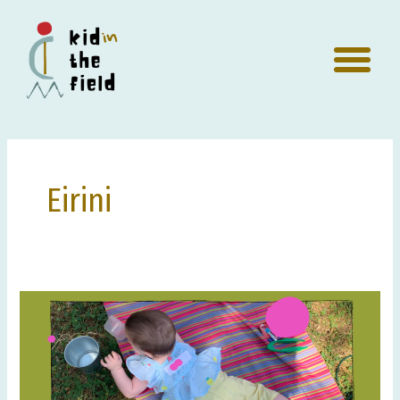
Μετάβαση
Me
στο
περιεχόμενο
Post
pagination
Eirini
Η
ξεκούραση
που
κρύβεται
στο