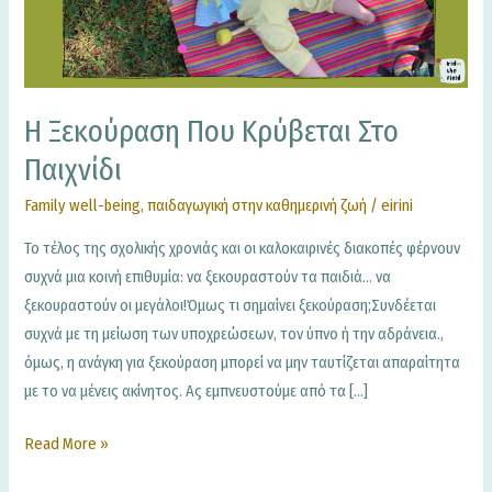
παιχνίδι
Η Ξεκούραση Που Κρύβεται Στο
Παιχνίδι
Family well-being
,
παιδαγωγική στην καθημερινή ζωή
/
eirini
Το τέλος της σχολικής χρονιάς και οι καλοκαιρινές διακοπές φέρνουν
συχνά μια κοινή επιθυμία: να ξεκουραστούν τα παιδιά… να
ξεκουραστούν οι μεγάλοι!Όμως τι σημαίνει ξεκούραση;Συνδέεται
συχνά με τη μείωση των υποχρεώσεων, τον ύπνο ή την αδράνεια.,
όμως, η ανάγκη για ξεκούραση μπορεί να μην ταυτίζεται απαραίτητα
με το να μένεις ακίνητος. Ας εμπνευστούμε από τα […]
Read More »