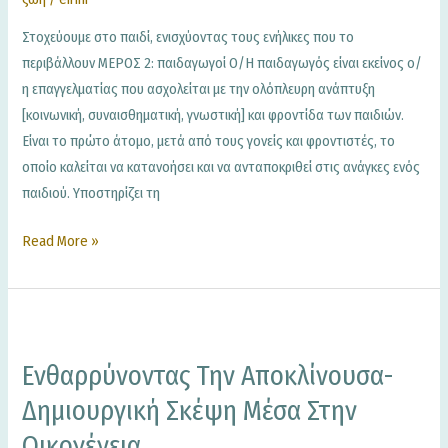
Στοχεύουμε στο παιδί, ενισχύοντας τους ενήλικες που το
περιβάλλουν ΜΕΡΟΣ 2: παιδαγωγοί Ο/Η παιδαγωγός είναι εκείνος ο/
η επαγγελματίας που ασχολείται με την ολόπλευρη ανάπτυξη
[κοινωνική, συναισθηματική, γνωστική] και φροντίδα των παιδιών.
Είναι το πρώτο άτομο, μετά από τους γονείς και φροντιστές, το
οποίο καλείται να κατανοήσει και να ανταποκριθεί στις ανάγκες ενός
παιδιού. Υποστηρίζει τη
Read More »
ενθαρρύνοντας
την
Ενθαρρύνοντας Την Αποκλίνουσα-
αποκλίνουσα-
Δημιουργική
Δημιουργική Σκέψη Μέσα Στην
σκέψη
Οικογένεια