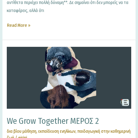
αντίθετα περιέχει πολλή δύναμη**. Δε σημαίνει ότι δεν μπορείς να τα
καταφέρεις, αλλά ότι
Read More »
we
grow
together
MΕΡΟΣ
2
We Grow Together MΕΡΟΣ 2
δια βίου μάθηση
,
εκπαίδευση ενηλίκων
,
παιδαγωγική στην καθημερινή
ζωή
/
eirini