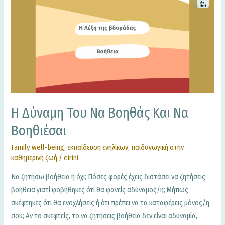
δύναμη
του
να
βοηθάς
και
να
βοηθιέσαι
Η Δύναμη Του Να Βοηθάς Και Να
Βοηθιέσαι
Family well-being
,
εκπαίδευση ενηλίκων
,
παιδαγωγική στην
καθημερινή ζωή
/
eirini
Να ζητήσω βοήθεια ή όχι; Πόσες φορές έχεις διστάσει να ζητήσεις
βοήθεια γιατί φοβήθηκες ότι θα φανείς αδύναμος/η; Μήπως
σκέφτηκες ότι θα ενοχλήσεις ή ότι πρέπει να τα καταφέρεις μόνος/η
σου; Αν το σκεφτείς, το να ζητήσεις βοήθεια δεν είναι αδυναμία,