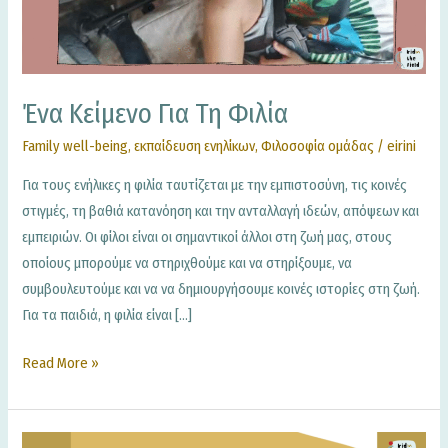
Ένα Κείμενο Για Τη Φιλία
Family well-being
,
εκπαίδευση ενηλίκων
,
Φιλοσοφία ομάδας
/
eirini
Για τους ενήλικες η φιλία ταυτίζεται με την εμπιστοσύνη, τις κοινές
στιγμές, τη βαθιά κατανόηση και την ανταλλαγή ιδεών, απόψεων και
εμπειριών. Οι φίλοι είναι οι σημαντικοί άλλοι στη ζωή μας, στους
οποίους μπορούμε να στηριχθούμε και να στηρίξουμε, να
συμβουλευτούμε και να να δημιουργήσουμε κοινές ιστορίες στη ζωή.
Για τα παιδιά, η φιλία είναι […]
Read More »
η