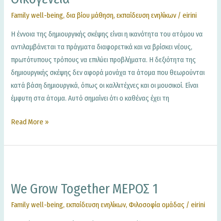
μέσα
στην
Family well-being
,
δια βίου μάθηση
,
εκπαίδευση ενηλίκων
/
eirini
οικογένεια
Η έννοια της δημιουργικής σκέψης είναι η ικανότητα του ατόμου να
αντιλαμβάνεται τα πράγματα διαφορετικά και να βρίσκει νέους,
πρωτότυπους τρόπους να επιλύει προβλήματα. Η δεξιότητα της
δημιουργικής σκέψης δεν αφορά μονάχα τα άτομα που θεωρούνται
κατά βάση δημιουργικά, όπως οι καλλιτέχνες και οι μουσικοί. Είναι
έμφυτη στα άτομα. Αυτό σημαίνει ότι ο καθένας έχει τη
Read More »
We
grow
We Grow Together ΜΕΡΟΣ 1
together
ΜΕΡΟΣ
Family well-being
,
εκπαίδευση ενηλίκων
,
Φιλοσοφία ομάδας
/
eirini
1