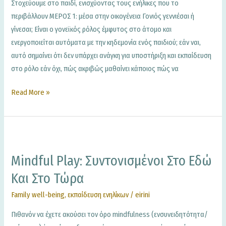
Στοχεύουμε στο παιδί, ενισχύοντας τους ενήλικες που το
περιβάλλουν ΜΕΡΟΣ 1: μέσα στην οικογένεια Γονιός γεννιέσαι ή
γίνεσαι; Είναι ο γονεϊκός ρόλος έμφυτος στο άτομο και
ενεργοποιείται αυτόματα με την κηδεμονία ενός παιδιού; εάν ναι,
αυτό σημαίνει ότι δεν υπάρχει ανάγκη για υποστήριξη και εκπαίδευση
στο ρόλο εάν όχι, πώς ακριβώς μαθαίνει κάποιος πώς να
Read More »
Mindful
Play:
Mindful Play: Συντονισμένοι Στο Εδώ
συντονισμένοι
στο
Και Στο Τώρα
εδώ
Family well-being
,
εκπαίδευση ενηλίκων
/
eirini
και
στο
Πιθανόν να έχετε ακούσει τον όρο mindfulness (ενσυνειδητότητα/
τώρα