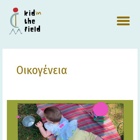
Μετάβαση
Me
στο
περιεχόμενο
Οικογένεια
Η
ξεκούραση
που
κρύβεται
στο