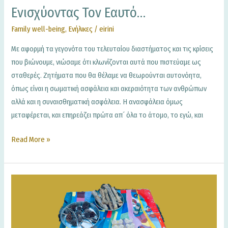
Ενισχύοντας Τον Εαυτό…
Family well-being
,
Ενήλικες
/
eirini
Με αφορμή τα γεγονότα του τελευταίου διαστήματος και τις κρίσεις
που βιώνουμε, νιώσαμε ότι κλωνίζονται αυτά που πιστεύαμε ως
σταθερές. Ζητήματα που θα θέλαμε να θεωρούνται αυτονόητα,
όπως είναι η σωματική ασφάλεια και ακεραιότητα των ανθρώπων
αλλά και η συναισθηματική ασφάλεια. Η ανασφάλεια όμως
μεταφέρεται, και επηρεάζει πρώτα απ´ όλα το άτομο, το εγώ, και
Read More »
Ο
χώρος
και
το