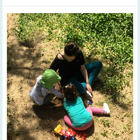
επικοινωνία
με
τα
μικρά
παιδιά