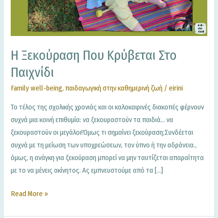
παιχνίδι
Η Ξεκούραση Που Κρύβεται Στο
Παιχνίδι
Family well-being
,
παιδαγωγική στην καθημερινή ζωή
/
eirini
Το τέλος της σχολικής χρονιάς και οι καλοκαιρινές διακοπές φέρνουν
συχνά μια κοινή επιθυμία: να ξεκουραστούν τα παιδιά… να
ξεκουραστούν οι μεγάλοι!Όμως τι σημαίνει ξεκούραση;Συνδέεται
συχνά με τη μείωση των υποχρεώσεων, τον ύπνο ή την αδράνεια.,
όμως, η ανάγκη για ξεκούραση μπορεί να μην ταυτίζεται απαραίτητα
με το να μένεις ακίνητος. Ας εμπνευστούμε από τα […]
Read More »