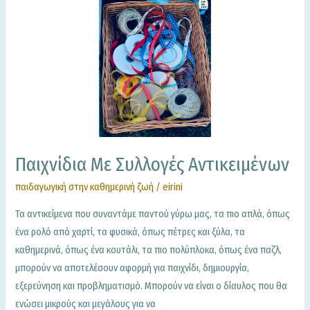
παιχνίδια
με
συλλογές
αντικειμένων
Παιχνίδια Με Συλλογές Αντικειμένων
παιδαγωγική στην καθημερινή ζωή
/
eirini
Τα αντικείμενα που συναντάμε παντού γύρω μας, τα πιο απλά, όπως
ένα ρολό από χαρτί, τα φυσικά, όπως πέτρες και ξύλα, τα
καθημερινά, όπως ένα κουτάλι, τα πιο πολύπλοκα, όπως ένα παζλ,
μπορούν να αποτελέσουν αφορμή για παιχνίδι, δημιουργία,
εξερεύνηση και προβληματισμό. Μπορούν να είναι ο δίαυλος που θα
ενώσει μικρούς και μεγάλους για να