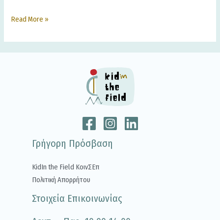
Read More »
Γρήγορη Πρόσβαση
KidIn the Field ΚοινΣΕπ
Πολιτική Απορρήτου
Στοιχεία Επικοινωνίας