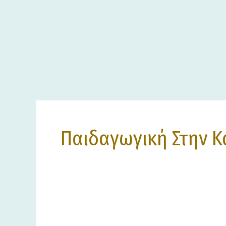
Μετάβαση
στο
περιεχόμενο
Post
pagination
Παιδαγωγική Στην 