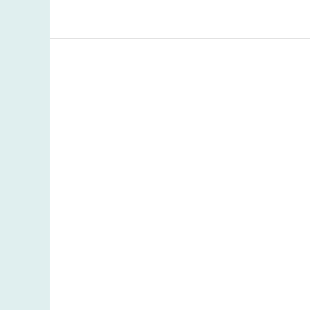
Γιατί
τα
παιδιά
θέλουν
να
αγγίζουν
τα
πάντα