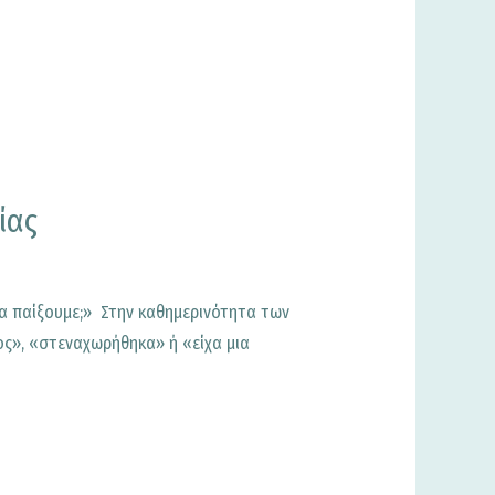
ίας
 να παίξουμε;» Στην καθημερινότητα των
ος», «στεναχωρήθηκα» ή «είχα μια