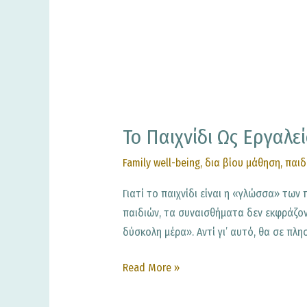
Το Παιχνίδι Ως Εργαλε
Family well-being
,
δια βίου μάθηση
,
παιδ
Γιατί το παιχνίδι είναι η «γλώσσα» των
παιδιών, τα συναισθήματα δεν εκφράζον
δύσκολη μέρα». Αντί γι’ αυτό, θα σε πλησ
Read More »