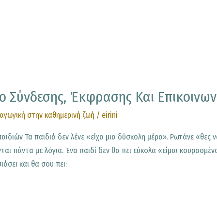
ίο Σύνδεσης, Έκφρασης Και Επικοινων
αγωγική στην καθημερινή ζωή
/
eirini
 παιδιών Τα παιδιά δεν λένε «είχα μια δύσκολη μέρα». Ρωτάνε «θες
ται πάντα με λόγια. Ένα παιδί δεν θα πει εύκολα «είμαι κουρασμέν
ιάσει και θα σου πει: