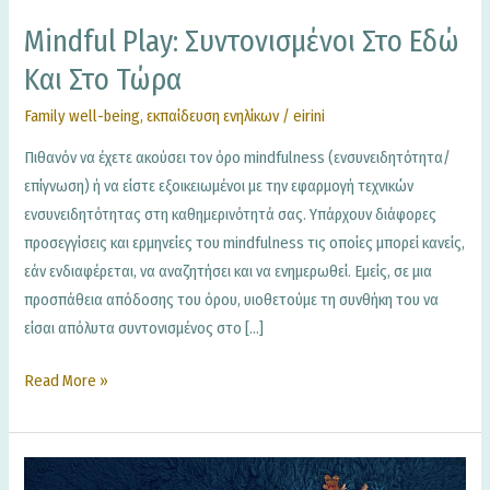
Mindful Play: Συντονισμένοι Στο Εδώ
Και Στο Τώρα
Family well-being
,
εκπαίδευση ενηλίκων
/
eirini
Πιθανόν να έχετε ακούσει τον όρο mindfulness (ενσυνειδητότητα/
επίγνωση) ή να είστε εξοικειωμένοι με την εφαρμογή τεχνικών
ενσυνειδητότητας στη καθημερινότητά σας. Υπάρχουν διάφορες
προσεγγίσεις και ερμηνείες του mindfulness τις οποίες μπορεί κανείς,
εάν ενδιαφέρεται, να αναζητήσει και να ενημερωθεί. Εμείς, σε μια
προσπάθεια απόδοσης του όρου, υιοθετούμε τη συνθήκη του να
είσαι απόλυτα συντονισμένος στο […]
Read More »
Μέρες