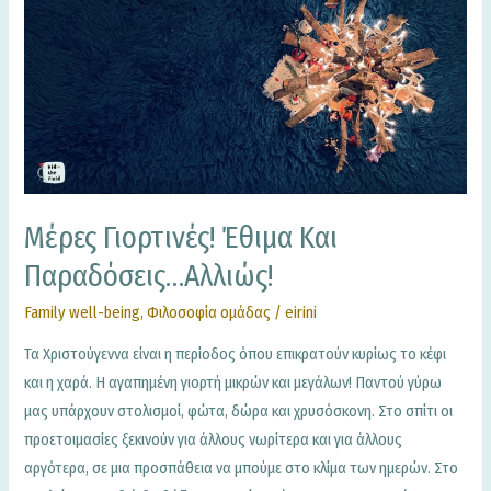
γιορτινές!
Έθιμα
και
παραδόσεις…
αλλιώς!
Μέρες Γιορτινές! Έθιμα Και
Παραδόσεις…αλλιώς!
Family well-being
,
Φιλοσοφία ομάδας
/
eirini
Τα Χριστούγεννα είναι η περίοδος όπου επικρατούν κυρίως το κέφι
και η χαρά. Η αγαπημένη γιορτή μικρών και μεγάλων! Παντού γύρω
μας υπάρχουν στολισμοί, φώτα, δώρα και χρυσόσκονη. Στο σπίτι οι
προετοιμασίες ξεκινούν για άλλους νωρίτερα και για άλλους
αργότερα, σε μια προσπάθεια να μπούμε στο κλίμα των ημερών. Στο