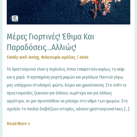
αλλιώς!
Μέρες Γιορτινές! Έθιμα Και
Παραδόσεις…αλλιώς!
Family well-being
,
Φιλοσοφία ομάδας
/
eirini
Τα Χριστούγεννα είναι η περίοδος όπου επικρατούν κυρίως το κέφι
και η χαρά. Η αγαπημένη γιορτή μικρών και μεγάλων! Παντού γύρω
μας υπάρχουν στολισμοί, φώτα, δώρα και χρυσόσκονη. Στο σπίτι οι
προετοιμασίες ξεκινούν για άλλους νωρίτερα και για άλλους
αργότερα, σε μια προσπάθεια να μπούμε στο κλίμα των ημερών. Στο
σχολείο τα παιδιά διαβάζουν ιστορίες, κάνουν χριστουγεννιάτικες […]
Read More »