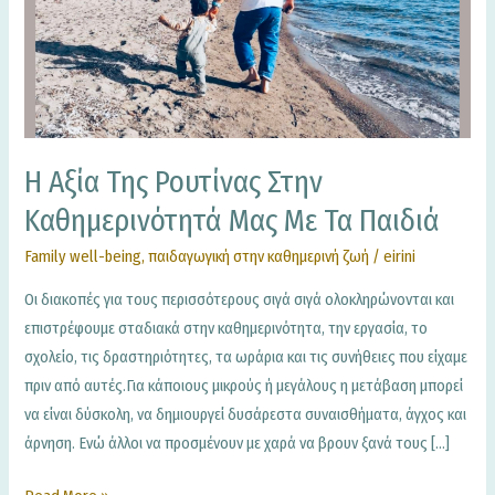
ρουτίνας
στην
καθημερινότητά
μας
με
τα
Η Αξία Της Ρουτίνας Στην
παιδιά
Καθημερινότητά Μας Με Τα Παιδιά
Family well-being
,
παιδαγωγική στην καθημερινή ζωή
/
eirini
Οι διακοπές για τους περισσότερους σιγά σιγά ολοκληρώνονται και
επιστρέφουμε σταδιακά στην καθημερινότητα, την εργασία, το
σχολείο, τις δραστηριότητες, τα ωράρια και τις συνήθειες που είχαμε
πριν από αυτές.Για κάποιους μικρούς ή μεγάλους η μετάβαση μπορεί
να είναι δύσκολη, να δημιουργεί δυσάρεστα συναισθήματα, άγχος και
άρνηση. Ενώ άλλοι να προσμένουν με χαρά να βρουν ξανά τους […]