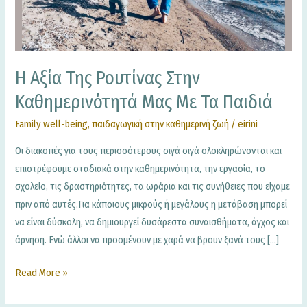
καθημερινότητά
μας
με
τα
Η Αξία Της Ρουτίνας Στην
παιδιά
Καθημερινότητά Μας Με Τα Παιδιά
Family well-being
,
παιδαγωγική στην καθημερινή ζωή
/
eirini
Οι διακοπές για τους περισσότερους σιγά σιγά ολοκληρώνονται και
επιστρέφουμε σταδιακά στην καθημερινότητα, την εργασία, το
σχολείο, τις δραστηριότητες, τα ωράρια και τις συνήθειες που είχαμε
πριν από αυτές.Για κάποιους μικρούς ή μεγάλους η μετάβαση μπορεί
να είναι δύσκολη, να δημιουργεί δυσάρεστα συναισθήματα, άγχος και
άρνηση. Ενώ άλλοι να προσμένουν με χαρά να βρουν ξανά τους […]
Read More »