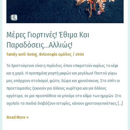
αλλιώς!
Μέρες Γιορτινές! Έθιμα Και
Παραδόσεις…αλλιώς!
Family well-being
,
Φιλοσοφία ομάδας
/
eirini
Τα Χριστούγεννα είναι η περίοδος όπου επικρατούν κυρίως το κέφι
και η χαρά. Η αγαπημένη γιορτή μικρών και μεγάλων! Παντού γύρω
μας υπάρχουν στολισμοί, φώτα, δώρα και χρυσόσκονη. Στο σπίτι οι
προετοιμασίες ξεκινούν για άλλους νωρίτερα και για άλλους
αργότερα, σε μια προσπάθεια να μπούμε στο κλίμα των ημερών. Στο
σχολείο τα παιδιά διαβάζουν ιστορίες, κάνουν χριστουγεννιάτικες […]
Read More »