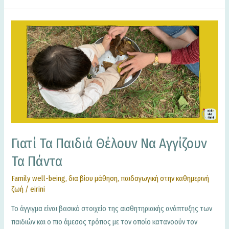
Γιατί
τα
παιδιά
θέλουν
να
αγγίζουν
τα
πάντα
Γιατί Τα Παιδιά Θέλουν Να Αγγίζουν
Τα Πάντα
Family well-being
,
δια βίου μάθηση
,
παιδαγωγική στην καθημερινή
ζωή
/
eirini
Το άγγιγμα είναι βασικό στοιχείο της αισθητηριακής ανάπτυξης των
παιδιών και ο πιο άμεσος τρόπος με τον οποίο κατανοούν τον