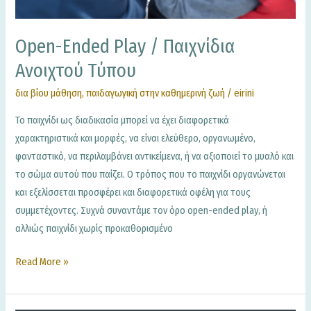
Open-Ended Play / Παιχνίδια
Ανοιχτού Τύπου
δια βίου μάθηση
,
παιδαγωγική στην καθημερινή ζωή
/
eirini
Το παιχνίδι ως διαδικασία μπορεί να έχει διαφορετικά
χαρακτηριστικά και μορφές, να είναι ελεύθερο, οργανωμένο,
φανταστικό, να περιλαμβάνει αντικείμενα, ή να αξιοποιεί το μυαλό και
το σώμα αυτού που παίζει. Ο τρόπος που το παιχνίδι οργανώνεται
και εξελίσσεται προσφέρει και διαφορετικά οφέλη για τους
συμμετέχοντες. Συχνά συναντάμε τον όρο open-ended play, ή
αλλιώς παιχνίδι χωρίς προκαθορισμένο
Read More »