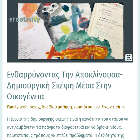
ενθαρρύνοντας
την
αποκλίνουσα-
Δημιουργική
σκέψη
μέσα
στην
οικογένεια
Ενθαρρύνοντας Την Αποκλίνουσα-
Δημιουργική Σκέψη Μέσα Στην
Οικογένεια
Family well-being
,
δια βίου μάθηση
,
εκπαίδευση ενηλίκων
/
eirini
Η έννοια της δημιουργικής σκέψης είναι η ικανότητα του ατόμου να
αντιλαμβάνεται τα πράγματα διαφορετικά και να βρίσκει νέους,
πρωτότυπους τρόπους να επιλύει προβλήματα. Η δεξιότητα της