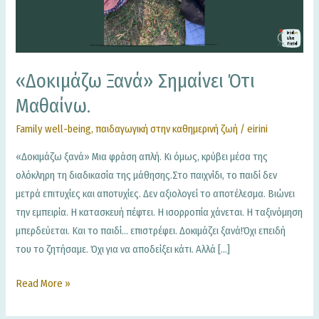
«Δοκιμάζω Ξανά» Σημαίνει Ότι
Μαθαίνω.
Family well-being
,
παιδαγωγική στην καθημερινή ζωή
/
eirini
«Δοκιμάζω ξανά» Μια φράση απλή. Κι όμως, κρύβει μέσα της
ολόκληρη τη διαδικασία της μάθησης.Στο παιχνίδι, το παιδί δεν
μετρά επιτυχίες και αποτυχίες. Δεν αξιολογεί το αποτέλεσμα. Βιώνει
την εμπειρία. Η κατασκευή πέφτει. Η ισορροπία χάνεται. Η ταξινόμηση
μπερδεύεται. Και το παιδί… επιστρέφει. Δοκιμάζει ξανά!Όχι επειδή
του το ζητήσαμε. Όχι για να αποδείξει κάτι. Αλλά […]
Read More »