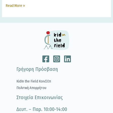
Read More »
Γρήγορη Πρόσβαση
KidIn the Field ΚοινΣΕπ
Πολιτική Απορρήτου
Στοιχεία Επικοινωνίας
Δευτ. – Παρ. 10:00-14:00