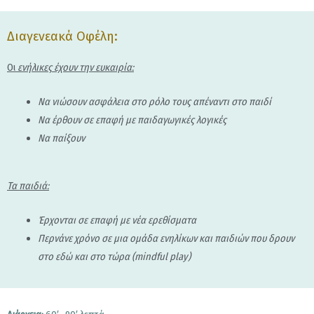
Διαγενεακά Οφέλη:
Οι
ενήλικες
έχουν
την
ευκ
α
ιρί
α:
Να νιώσουν ασφάλεια στο ρόλο τους απέναντι στο παιδί
Να έρθουν σε επαφή με παιδαγωγικές λογικές
Να παίξουν
Τ
α παιδιά
:
Έρχονται σε επαφή με νέα ερεθίσματα
Περνάνε χρόνο σε μια ομάδα ενηλίκων και παιδιών που δρουν
στο εδώ και στο τώρα (mindful play)