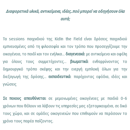
Διαφορετικά υλικά, αντικείμενα, ιδέες..πού μπορεί να οδηγήσουν όλα
αυτά;
Τα sessions παιχνιδιού της KidIn the Field είναι δράσεις παιχνιδιού
εμπνευσμένες από τη φιλοσοφία και τον τρόπο που προσεγγίζουμε την
οικογένεια, το παιδί και τον ενήλικα…
διαγενεακά
: με αντικείμενο και οφέλη
για όλους τους συμμετέχοντες…
βιωματικά
: ενθαρρύνοντας το
δημιουργικό τρόπο σκέψης και την ενεργή εμπλοκή όλων για την
διεξαγωγή της δράσης…
εκπαιδευτικά
: παρέχοντας εφόδια, ιδέες και
γνώσεις
Σε ποιους απευθύνεται:
σε μεμονωμένες οικογένειες με παιδιά 0-6
χρόνων που θέλουν να λάβουν τις υπηρεσίες μας εξατομικευμένα, σε δικό
τους χώρο, και σε ομάδες οικογενειών που επιθυμούν να περάσουν το
χρόνο τους παρέα παίζοντας.